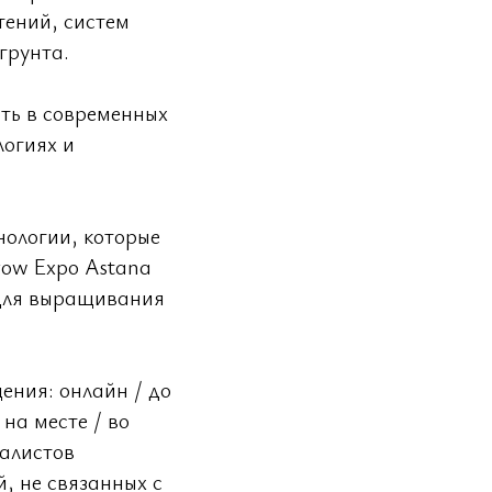
тений, систем
грунта.
ть в современных
логиях и
нологии, которые
ow Expo Astana
 для выращивания
ения: онлайн / до
на месте / во
иалистов
, не связанных с