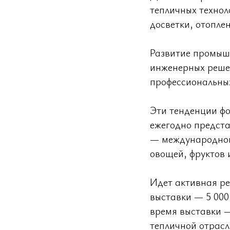
тепличных техно
досветки, отопле
Развитие промышл
инженерных решен
профессиональны
Эти тенденции фо
ежегодно предст
— международной
овощей, фруктов 
Идет активная ре
выставки — 5 000
время выставки —
тепличной отрасл