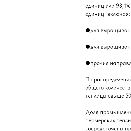
единиц или 93,1%
единиц, включая:
●для выращивани
●для выращивани
●прочие направл
По распределению
общего количеств
теплицы свыше 50 
Доля промышленны
фермерских тепли
сосредоточены пр