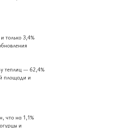
 и только 3,4%
 обновления
ву теплиц — 62,4%
ой площади и
н, что на 1,1%
 огурцы и