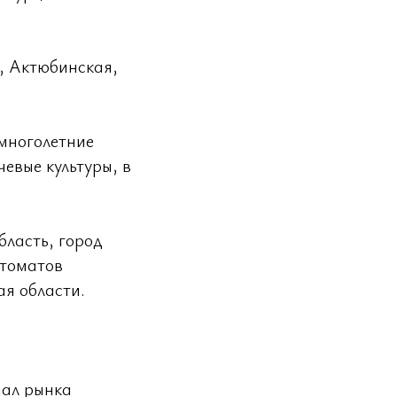
, Актюбинская,
многолетние
чевые культуры, в
бласть, город
 томатов
я области.
иал рынка