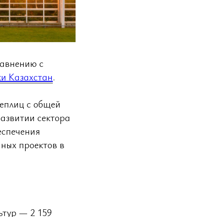
равнению с
ки Казахстан
.
теплиц с общей
развитии сектора
еспечения
ных проектов в
ьтур — 2 159