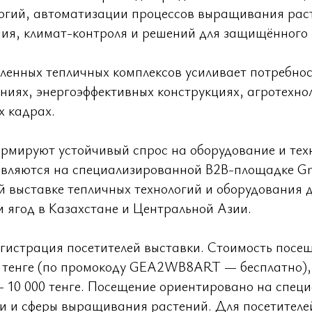
логий, автоматизации процессов выращивания рас
ния, климат-контроля и решений для защищённого 
енных тепличных комплексов усиливает потребнос
иях, энергоэффективных конструкциях, агротехно
х кадрах.
рмируют устойчивый спрос на оборудование и тех
авляются на специализированной B2B-площадке Gr
 выставке тепличных технологий и оборудования
и ягод в Казахстане и Центральной Азии.
гистрация посетителей выставки. Стоимость посещ
 тенге (по промокоду GEA2WB8ART — бесплатно), 
 10 000 тенге. Посещение ориентировано на спец
и и сферы выращивания растений. Для посетителей