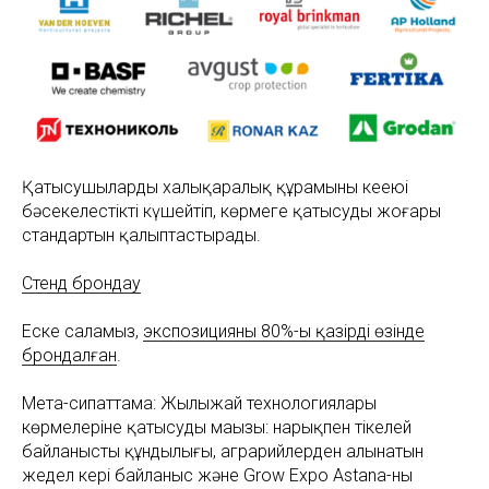
Қатысушылардың халықаралық құрамының кеңеюі
бәсекелестікті күшейтіп, көрмеге қатысудың жоғары
стандартын қалыптастырады.
Cтенд брондау
Еске саламыз,
экспозицияның 80%-ы қазірдің өзінде
брондалған
.
Мета-сипаттама: Жылыжай технологиялары
көрмелеріне қатысудың маңызы: нарықпен тікелей
байланыстың құндылығы, аграрийлерден алынатын
жедел кері байланыс және Grow Expo Astana-ның