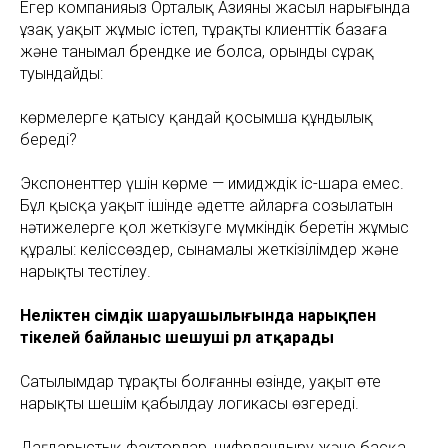
Егер компанияңыз Орталық Азияның жасыл нарығында
ұзақ уақыт жұмыс істеп, тұрақты клиенттік базаға
және танымал брендке ие болса, орынды сұрақ
туындайды:
көрмелерге қатысу қандай қосымша құндылық
береді?
Экспоненттер үшін көрме — имидждік іс-шара емес.
Бұл қысқа уақыт ішінде әдетте айларға созылатын
нәтижелерге қол жеткізуге мүмкіндік беретін жұмыс
құралы: келіссөздер, сынамалы жеткізілімдер және
нарықты тестілеу.
Неліктен өсімдік шаруашылығында нарықпен
тікелей байланыс шешуші рөл атқарады
Сатылымдар тұрақты болғанның өзінде, уақыт өте
нарықтың шешім қабылдау логикасы өзгереді.
Дағдарыстық факторлар, цифрландыру және басқа