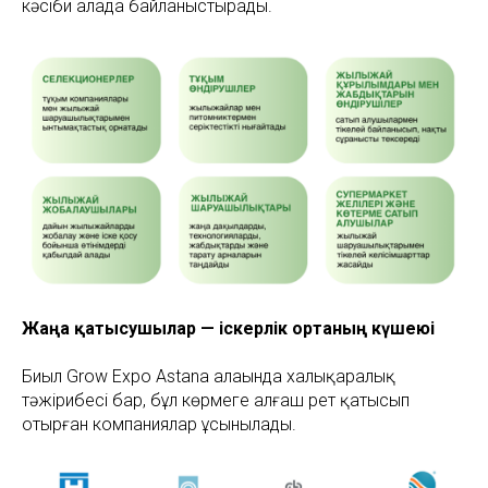
кәсіби алаңда байланыстырады.
Жаңа қатысушылар — іскерлік ортаның күшеюі
Биыл Grow Expo Astana алаңында халықаралық
тәжірибесі бар, бұл көрмеге алғаш рет қатысып
отырған компаниялар ұсынылады.