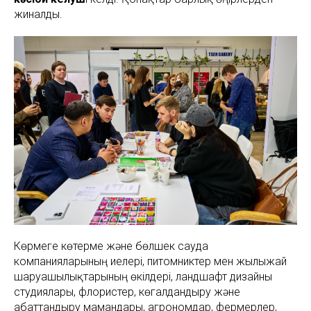
жиналды.
Көрмеге көтерме және бөлшек сауда
компанияларының иелері, питомниктер мен жылыжай
шаруашылықтарының өкілдері, ландшафт дизайны
студиялары, флористер, көгалдандыру және
абаттандыру мамандары, агрономдар, фермерлер,