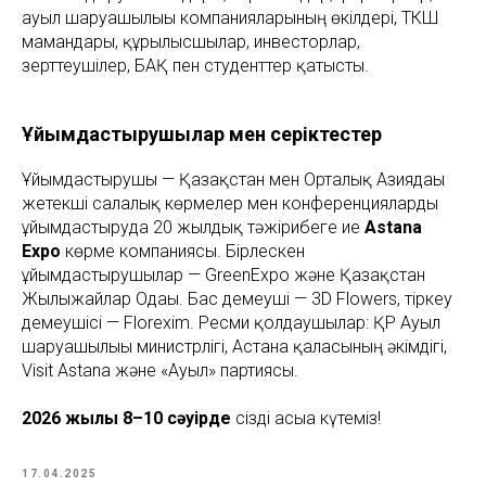
ауыл шаруашылығы компанияларының өкілдері, ТКШ
мамандары, құрылысшылар, инвесторлар,
зерттеушілер, БАҚ пен студенттер қатысты.
Ұйымдастырушылар мен серіктестер
Ұйымдастырушы — Қазақстан мен Орталық Азиядағы
жетекші салалық көрмелер мен конференцияларды
ұйымдастыруда 20 жылдық тәжірибеге ие
Astana
Expo
көрме компаниясы. Бірлескен
ұйымдастырушылар — GreenExpo және Қазақстан
Жылыжайлар Одағы. Бас демеуші — 3D Flowers, тіркеу
демеушісі — Florexim. Ресми қолдаушылар: ҚР Ауыл
шаруашылығы министрлігі, Астана қаласының әкімдігі,
Visit Astana және «Ауыл» партиясы.
2026 жылы 8–10 сәуірде
сізді асыға күтеміз!
17.04.2025