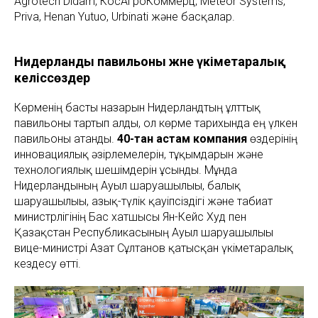
Agrotech Didam, КосАгроКоммерц, Meteor Systems,
Priva, Henan Yutuo, Urbinati және басқалар.
Нидерланды павильоны және үкіметаралық
келіссөздер
Көрменің басты назарын Нидерландтың ұлттық
павильоны тартып алды, ол көрме тарихында ең үлкен
павильоны атанды.
40-тан астам компания
өздерінің
инновациялық әзірлемелерін, тұқымдарын және
технологиялық шешімдерін ұсынды. Мұнда
Нидерландының Ауыл шаруашылығы, балық
шаруашылығы, азық-түлік қауіпсіздігі және табиғат
министрлігінің Бас хатшысы Ян-Кейс Худ пен
Қазақстан Республикасының Ауыл шаруашылығы
вице-министрі Азат Сұлтанов қатысқан үкіметаралық
кездесу өтті.