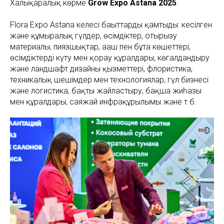
Халықаралық көрме
Grow Expo Astana 2025
.
Flora Expo Astana келесі бағыттарды қамтыды: кесілген
және құмыралық гүлдер, өсімдіктер, отырғызу
материалы, пиязшықтар, ағаш пен бұта көшеттері,
өсімдіктерді күту мен қорғау құралдары, көгалдандыру
және ландшафт дизайны қызметтері, флористика,
техникалық шешімдер мен технологиялар, гүл бизнесі
және логистика, бақты жайластыру, бақша жиһазы
мен құралдары, саяжай инфрақұрылымы және т.б.