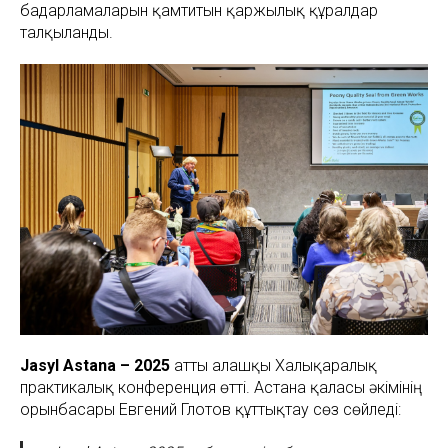
бағдарламаларын қамтитын қаржылық құралдар
талқыланды.
Jasyl Astana – 2025
атты алғашқы Халықаралық
практикалық конференция өтті. Астана қаласы әкімінің
орынбасары Евгений Глотов құттықтау сөз сөйледі: