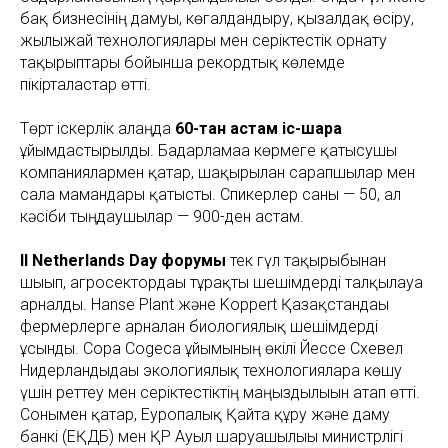
бақ бизнесінің дамуы, көгалдандыру, қызғалдақ өсіру,
жылыжай технологиялары мен серіктестік орнату
тақырыптары бойынша рекордтық көлемде
пікірталастар өтті.
Төрт іскерлік алаңда
60-тан астам іс-шара
ұйымдастырылды. Бағдарламаға көрмеге қатысушы
компаниялармен қатар, шақырылған сарапшылар мен
сала мамандары қатысты. Спикерлер саны — 50, ал
кәсіби тыңдаушылар — 900-ден астам.
II Netherlands Day форумы
тек гүл тақырыбынан
шығып, агросектордағы тұрақты шешімдерді талқылауға
арналды. Hanse Plant және Koppert Қазақстандағы
фермерлерге арналған биологиялық шешімдерді
ұсынды. Copa Cogeca ұйымының өкілі Йессе Схевел
Нидерландыдағы экологиялық технологияларға көшу
үшін реттеу мен серіктестіктің маңыздылығын атап өтті.
Сонымен қатар, Еуропалық Қайта құру және даму
банкі (ЕҚДБ) мен ҚР Ауыл шаруашылығы министрлігі