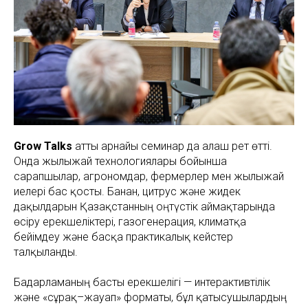
Grow Talks
атты арнайы семинар да алғаш рет өтті.
Онда жылыжай технологиялары бойынша
сарапшылар, агрономдар, фермерлер мен жылыжай
иелері бас қосты. Банан, цитрус және жидек
дақылдарын Қазақстанның оңтүстік аймақтарында
өсіру ерекшеліктері, газогенерация, климатқа
бейімдеу және басқа практикалық кейстер
талқыланды.
Бағдарламаның басты ерекшелігі — интерактивтілік
және «сұрақ–жауап» форматы, бұл қатысушылардың