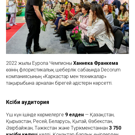
2022 жылғы Еуропа Чемпионы
Ханнека Франкема
өзінің флористикалық шеберлік сабағында Decorum
компаниясының «Каркастар мен техникалар»
тақырыбына арналған бірегей әдістерін көрсетті.
Кәсіби аудитория
Үш күн ішінде көрмелерге
9 елден
— Қазақстан,
Қырғызстан, Ресей, Беларусь, Қытай, Өзбекстан,
Әзірбайжан, Тәжікстан және Түрікменстаннан
3 750
кәсіби келуш
і келді. Қонақтар барлық өңірлерден