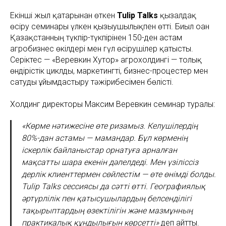
Екінші жыл қатарынан өткен
Tulip Talks
қызғалдақ
өсіру семинары үлкен қызығушылықпен өтті. Биыл оған
Қазақстанның түкпір-түкпірінен 150-ден астам
агробизнес өкілдері мен гүл өсірушілер қатысты.
Серіктес — «Веревкин Хутор» агрохолдингі — толық
өндірістік циклды, маркетингті, бизнес-процестер мен
сатуды ұйымдастыру тәжірибесімен бөлісті.
Холдинг директоры Максим Веревкин семинар туралы:
«Көрме нәтижесіне өте ризамыз. Келушілердің
80%-дан астамы — мамандар. Бұл көрменің
іскерлік байланыстар орнатуға арналған
мақсатты шара екенін дәлелдеді. Мен үзіліссіз
дерлік клиенттермен сөйлестім — өте өнімді болды.
Tulip Talks сессиясы да сәтті өтті. Географиялық
әртүрлілік пен қатысушылардың белсенділігі
тақырыптардың өзектілігін және мазмұнның
практикалық құндылығын көрсетті»
деп айтты.