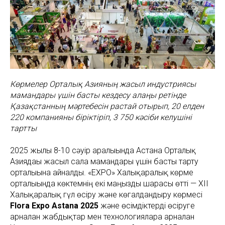
Көрмелер Орталық Азияның жасыл индустриясы
мамандары үшін басты кездесу алаңы ретінде
Қазақстанның мәртебесін растай отырып, 20 елден
220 компанияны біріктіріп, 3 750 кәсіби келушіні
тартты
2025 жылғы 8-10 сәуір аралығында Астана Орталық
Азиядағы жасыл сала мамандары үшін басты тарту
орталығына айналды. «EXPO» Халықаралық көрме
орталығында көктемнің екі маңызды шарасы өтті — XII
Халықаралық гүл өсіру және көгалдандыру көрмесі
Flora Expo Astana 2025
және өсімдіктерді өсіруге
арналған жабдықтар мен технологияларға арналған