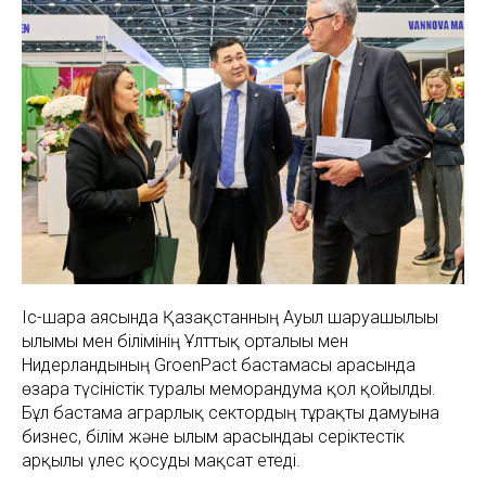
Іс-шара аясында Қазақстанның Ауыл шаруашылығы
ғылымы мен білімінің Ұлттық орталығы мен
Нидерландының GroenPact бастамасы арасында
өзара түсіністік туралы меморандумға қол қойылды.
Бұл бастама аграрлық сектордың тұрақты дамуына
бизнес, білім және ғылым арасындағы серіктестік
арқылы үлес қосуды мақсат етеді.