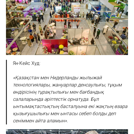
Ян-Кейс Худ:
«Қазақстан мен Нидерланды жылыжай
технологиялары, жануарлар денсаулығы, тұқым
өндірісінің тұрақтылығы мен бағбандық
салаларында әріптестік орнатуда. Бұл
ынтымақтастықтың басталуына екі жақтың өзара
қызығушылығы мен ынтасы себеп болды деп
сеніммен айта аламын».