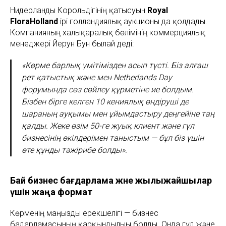
Нидерланды Корольдігінің қатысуын
Royal
FloraHolland
ірі голландиялық аукционы да қолдады.
Компанияның халықаралық бөлімінің коммерциялық
менеджері Йерун Бун былай деді:
«Көрме барлық үмітімізден асып түсті. Біз алғаш
рет қатыстық және мен Netherlands Day
форумында сөз сөйлеу құрметіне ие болдым.
Бізбен бірге келген 10 кениялық өндіруші де
шараның ауқымы мен ұйымдастыру деңгейіне таң
қалды. Жеке өзім 50-ге жуық клиент және гүл
бизнесінің өкілдерімен таныстым — бұл біз үшін
өте құнды тәжірибе болды».
Бай бизнес бағдарлама және жылыжайшылар
үшін жаңа формат
Көрменің маңызды ерекшелігі — бизнес
бағдарламасының қарқындылығы болды. Онда гүл және