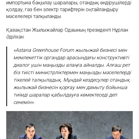
импортына бақылау шаралары, отандық өндірушілерді
қолдау, газ бен электр тарифтерін оңтайландыру
мәселелері талқыланды.
Қазақстан Жылыжайлар Одағының президенті Нұрлан
Әділхан:
«Astana Greenhouse Forum жылыжай бизнесі мен
мемлекеттік органдар арасындағы конструктивті
диалог үшін маңызды алаңға айналды. Алғаш рет
біз тиісті министрліктермен маңызды мәселелерді
тікелей талқыладық. Мұндай кездесулер отандық
жылыжай бизнесін қорғау мен дамыту бойынша
тиімді шаралар қабылдауға көмектеседі деп
сенемін».