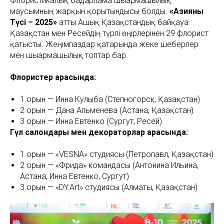
Флористикалық бағдарлама шығармашылық
маусымның жарқын қорытындысы болды.
«Азияның
Түсі – 2025»
атты Ашық Қазақстандық байқауға
Қазақстан мен Ресейдің түрлі өңірлерінен 29 флорист
қатысты. Жеңімпаздар қатарында жеке шеберлер
мен шығармашылық топтар бар:
Флористер арасында:
1 орын — Инна Кулыба (Степногорск, Қазақстан)
2 орын — Дана Альменева (Астана, Қазақстан)
3 орын — Инна Евтенко (Сургут, Ресей)
Гүл салондары мен декораторлар арасында:
1 орын — «VESNA» студиясы (Петропавл, Қазақстан)
2 орын — «Фрида» командасы (Антонина Ильина,
Астана; Инна Евтенко, Сургут)
3 орын — «DY.Art» студиясы (Алматы, Қазақстан)