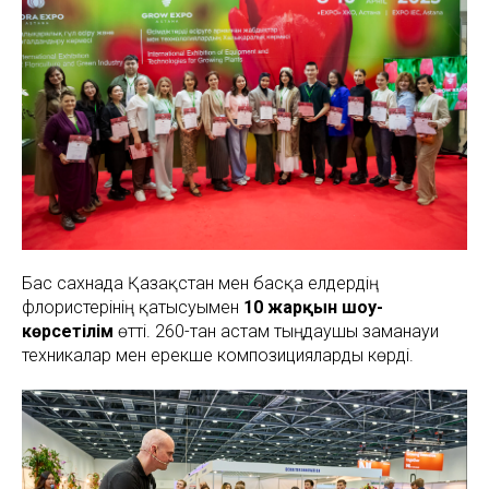
Бас сахнада Қазақстан мен басқа елдердің
флористерінің қатысуымен
10 жарқын шоу-
көрсетілім
өтті. 260-тан астам тыңдаушы заманауи
техникалар мен ерекше композицияларды көрді.