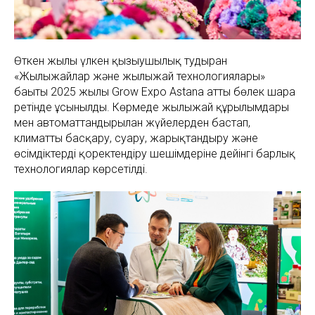
Өткен жылы үлкен қызығушылық тудырған
«Жылыжайлар және жылыжай технологиялары»
бағыты 2025 жылы Grow Expo Astana атты бөлек шара
ретінде ұсынылды. Көрмеде жылыжай құрылымдары
мен автоматтандырылған жүйелерден бастап,
климатты басқару, суару, жарықтандыру және
өсімдіктерді қоректендіру шешімдеріне дейінгі барлық
технологиялар көрсетілді.