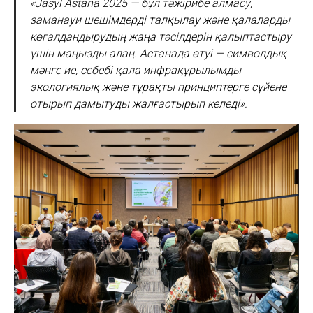
«Jasyl Astana 2025 — бұл тәжірибе алмасу,
заманауи шешімдерді талқылау және қалаларды
көгалдандырудың жаңа тәсілдерін қалыптастыру
үшін маңызды алаң. Астанада өтуі — символдық
мәнге ие, себебі қала инфрақұрылымды
экологиялық және тұрақты принциптерге сүйене
отырып дамытуды жалғастырып келеді».