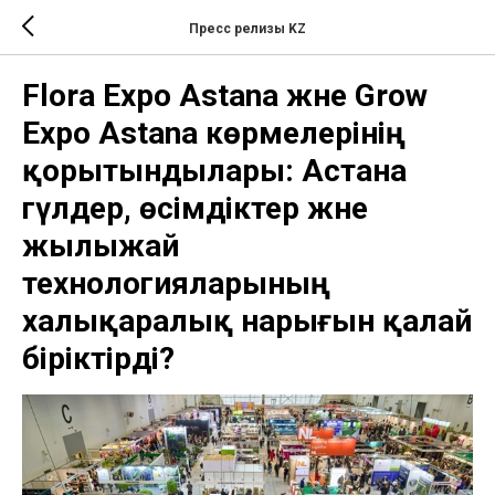
Пресс релизы KZ
Flora Expo Astana және Grow
Expo Astana көрмелерінің
қорытындылары: Астана
гүлдер, өсімдіктер және
жылыжай
технологияларының
халықаралық нарығын қалай
біріктірді?