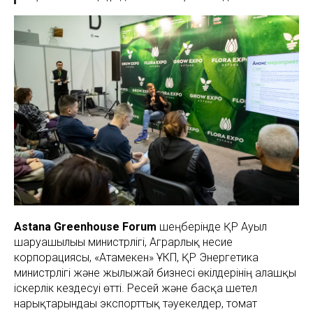
Astana Greenhouse Forum
шеңберінде ҚР Ауыл
шаруашылығы министрлігі, Аграрлық несие
корпорациясы, «Атамекен» ҰКП, ҚР Энергетика
министрлігі және жылыжай бизнесі өкілдерінің алғашқы
іскерлік кездесуі өтті. Ресей және басқа шетел
нарықтарындағы экспорттық тәуекелдер, томат