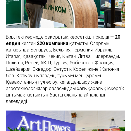
Биыл екі көрмеде рекордтық көрсеткіш тіркелді —
20
елден
келген
220 компания
қатысты. Олардың
қатарында Беларусь, Бельгия, Германия, Израиль,
Италия, Қазақстан, Кения, Қытай, Литва, Нидерланды,
Польша, Ресей, АҚШ, Түркия, Өзбекстан, Франция,
Швейцария, Эквадор, Оңтүстік Корея және Жапония
бар. Қатысушылардың ауқымы мен құрамы
Қазақстанның гүл өсіру, көгалдандыру және
агротехнологиялар саласындағы халықаралық іскерлік
ынтымақтастықтың басты алаңына айналғанын
дәлелдеді.