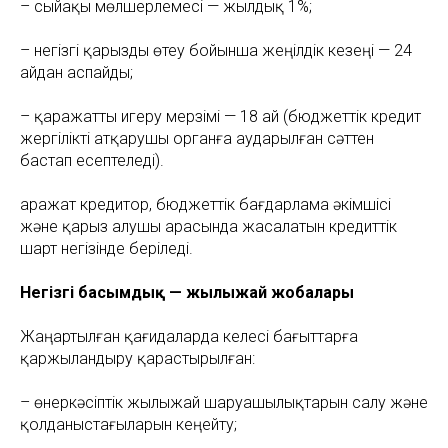
– сыйақы мөлшерлемесі — жылдық 1%;
– негізгі қарызды өтеу бойынша жеңілдік кезеңі — 24
айдан аспайды;
– қаражатты игеру мерзімі — 18 ай (бюджеттік кредит
жергілікті атқарушы органға аударылған сәттен
бастап есептеледі).
Қаражат кредитор, бюджеттік бағдарлама әкімшісі
және қарыз алушы арасында жасалатын кредиттік
шарт негізінде беріледі.
Негізгі басымдық — жылыжай жобалары
Жаңартылған қағидаларда келесі бағыттарға
қаржыландыру қарастырылған:
– өнеркәсіптік жылыжай шаруашылықтарын салу және
қолданыстағыларын кеңейту;