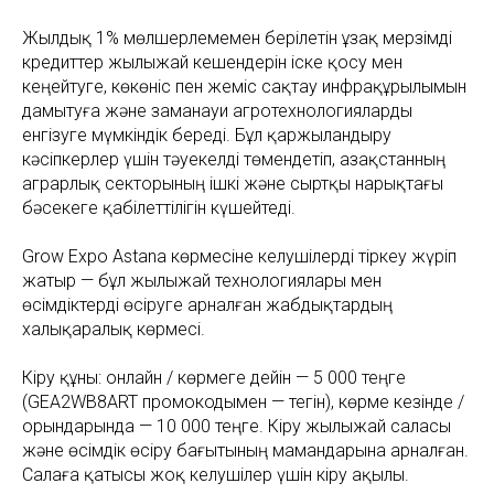
Жылдық 1% мөлшерлемемен берілетін ұзақ мерзімді
кредиттер жылыжай кешендерін іске қосу мен
кеңейтуге, көкөніс пен жеміс сақтау инфрақұрылымын
дамытуға және заманауи агротехнологияларды
енгізуге мүмкіндік береді. Бұл қаржыландыру
кәсіпкерлер үшін тәуекелді төмендетіп, Қазақстанның
аграрлық секторының ішкі және сыртқы нарықтағы
бәсекеге қабілеттілігін күшейтеді.
Grow Expo Astana көрмесіне келушілерді тіркеу жүріп
жатыр — бұл жылыжай технологиялары мен
өсімдіктерді өсіруге арналған жабдықтардың
халықаралық көрмесі.
Кіру құны: онлайн / көрмеге дейін — 5 000 теңге
(GEA2WB8ART промокодымен — тегін), көрме кезінде /
орындарында — 10 000 теңге. Кіру жылыжай саласы
және өсімдік өсіру бағытының мамандарына арналған.
Салаға қатысы жоқ келушілер үшін кіру ақылы.