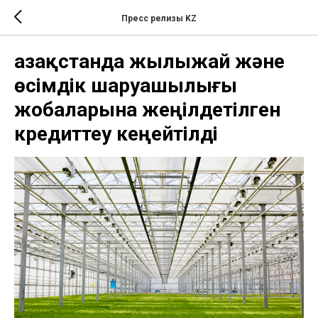
Пресс релизы KZ
Қазақстанда жылыжай және
өсімдік шаруашылығы
жобаларына жеңілдетілген
кредиттеу кеңейтілді