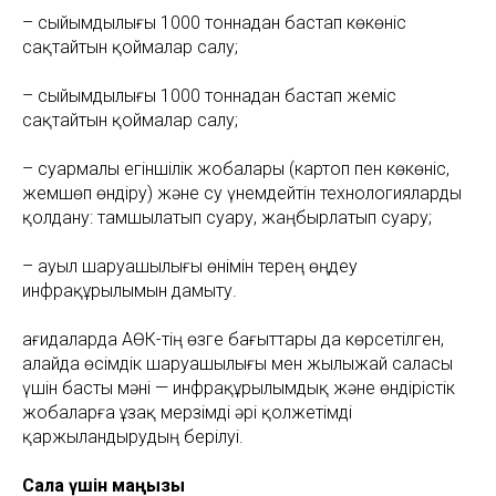
– сыйымдылығы 1000 тоннадан бастап көкөніс
сақтайтын қоймалар салу;
– сыйымдылығы 1000 тоннадан бастап жеміс
сақтайтын қоймалар салу;
– суармалы егіншілік жобалары (картоп пен көкөніс,
жемшөп өндіру) және су үнемдейтін технологияларды
қолдану: тамшылатып суару, жаңбырлатып суару;
– ауыл шаруашылығы өнімін терең өңдеу
инфрақұрылымын дамыту.
Қағидаларда АӨК-тің өзге бағыттары да көрсетілген,
алайда өсімдік шаруашылығы мен жылыжай саласы
үшін басты мәні — инфрақұрылымдық және өндірістік
жобаларға ұзақ мерзімді әрі қолжетімді
қаржыландырудың берілуі.
Сала үшін маңызы