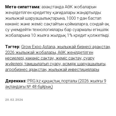
Мета-сипаттама:
Қазақстанда АӨК жобаларын
жеңілдетілген кредиттеу қағидалары жаңартылды:
жылыжай шаруашылықтарына, 1000 т-дан бастап
көкөніс және жеміс сақтайтын қоймаларға, сондай-ақ
су үнемдейтін технологиялары бар суармалы егіншілік
жобаларына 10 жылға жылдық 1% кредит қолжетімді.
Тэгтер:
Grow Expo Astana, жылыжай бизнесі Қазақстан,
2026 жылыжай жобалары, АӨК жеңілдетілген
несиелері, көкөніс сақтау, жеміс сақтау, суару
жүйелері, тамшылатып суару, өсімдік шаруашылығы,
агробизнес Қазақстан, жылыжай инвестициялары
Дереккөз:
PRG.kz құқықтық порталы (2026 жылғы 9
ақпандағы № 48 бұйрық)
20.02.2026