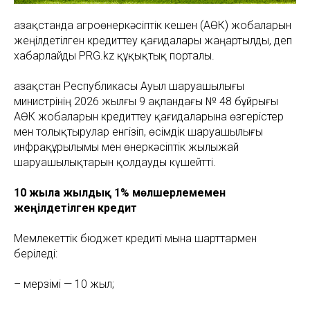
Қазақстанда агроөнеркәсіптік кешен (АӨК) жобаларын
жеңілдетілген кредиттеу қағидалары жаңартылды, деп
хабарлайды PRG.kz құқықтық порталы.
Қазақстан Республикасы Ауыл шаруашылығы
министрінің 2026 жылғы 9 ақпандағы № 48 бұйрығы
АӨК жобаларын кредиттеу қағидаларына өзгерістер
мен толықтырулар енгізіп, өсімдік шаруашылығы
инфрақұрылымы мен өнеркәсіптік жылыжай
шаруашылықтарын қолдауды күшейтті.
10 жылға жылдық 1% мөлшерлемемен
жеңілдетілген кредит
Мемлекеттік бюджет кредиті мына шарттармен
беріледі:
– мерзімі — 10 жыл;