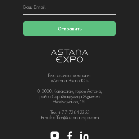
Отправить
Выставочная компания
«Астана-Экспо КС»
010000, Казахстан, город Астана,
район Сарайшық, улица Жұмекен
Нәжімеденов, 16Г.
Тел.: + 7 7172 64 23 23
Email: office@astana-expo.com